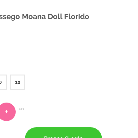
êssego Moana Doll Florido
0
12
un