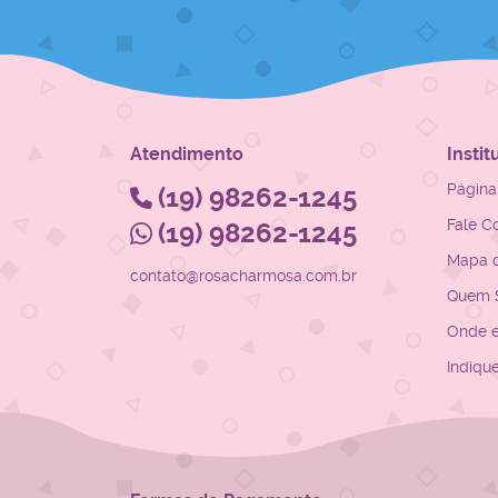
Atendimento
Instit
Página 
(19)
98262-1245
Fale C
(19)
98262-1245
Mapa d
contato@rosacharmosa.com.br
Quem 
Onde 
Indiqu