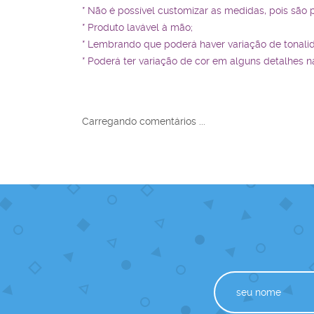
* Não é possível customizar as medidas, pois são 
* Produto lavável à mão;
* Lembrando que poderá haver variação de tonali
* Poderá ter variação de cor em alguns detalhes n
Carregando comentários ...