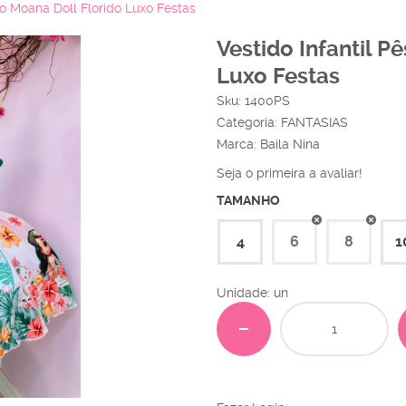
go Moana Doll Florido Luxo Festas
Vestido Infantil P
Luxo Festas
Sku:
1400PS
Categoria:
FANTASIAS
Marca:
Baila Nina
Seja o primeira a avaliar!
TAMANHO
4
6
8
1
Unidade: un