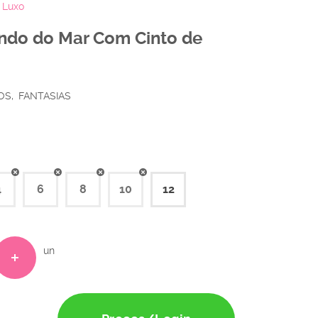
 Luxo
Fundo do Mar Com Cinto de
OS
FANTASIAS
4
6
8
10
12
un