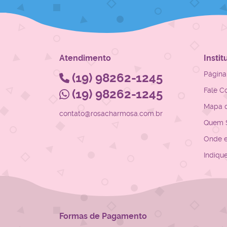
Atendimento
Instit
Página 
(19)
98262-1245
Fale C
(19)
98262-1245
Mapa d
contato@rosacharmosa.com.br
Quem 
Onde 
Indiqu
Formas de Pagamento