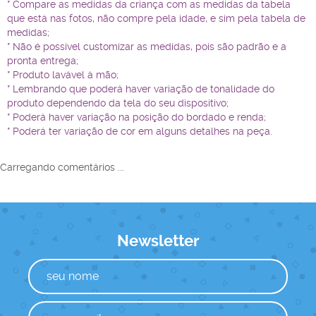
* Compare as medidas da criança com as medidas da tabela
que está nas fotos, não compre pela idade, e sim pela tabela de
medidas;
* Não é possível customizar as medidas, pois são padrão e a
pronta entrega;
* Produto lavável à mão;
* Lembrando que poderá haver variação de tonalidade do
produto dependendo da tela do seu dispositivo;
* Poderá haver variação na posição do bordado e renda;
* Poderá ter variação de cor em alguns detalhes na peça.
Carregando comentários ...
Newsletter