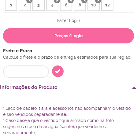
1
2
3
4
6
8
10
12
x
x
x
x
x
Fazer Login
Preços/Login
Frete e Prazo
Calcule o frete e o prazo de entrega estimados para sua região:
Informações do Produto
* Laço de cabelo, tiara e acessórios não acompanham o vestido
e são vendidos separadamente;
* Caso deseje que o vestido fique armado como na foto
sugerimos o uso da anágua (saiote), que vendemos
separadamente;