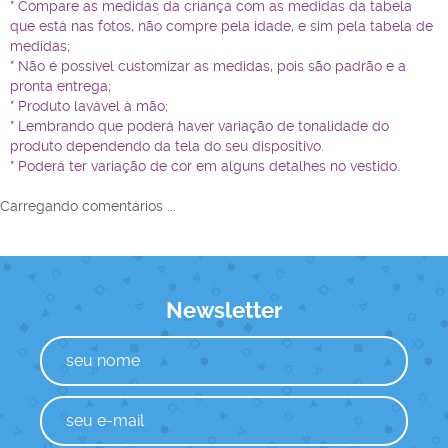
* Compare as medidas da criança com as medidas da tabela
que está nas fotos, não compre pela idade, e sim pela tabela de
medidas;
* Não é possível customizar as medidas, pois são padrão e a
pronta entrega;
* Produto lavável à mão;
* Lembrando que poderá haver variação de tonalidade do
produto dependendo da tela do seu dispositivo.
* Poderá ter variação de cor em alguns detalhes no vestido.
Carregando comentários ...
Newsletter