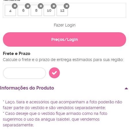
4
6
8
10
12
x
x
x
x
x
Fazer Login
Preços/Login
Frete e Prazo
Calcule o frete e o prazo de entrega estimados para sua região:
Informações do Produto
* Laço, tiara e acessórios que acompanham a foto poderão não
fazer parte do vestido e são vendidos separadamente;
* Caso deseje que o vestido fique armado como na foto
sugerimos o uso da anágua (saiote), que vendemos
separadamente;