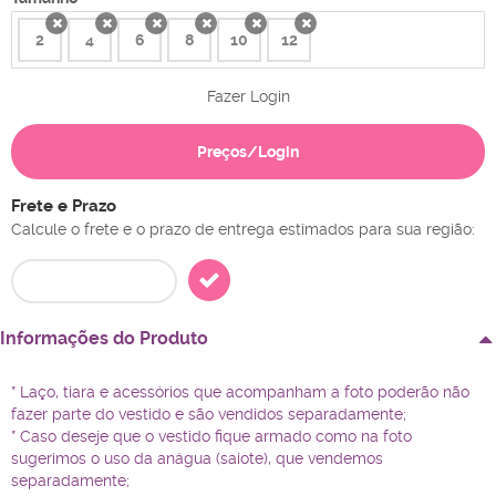
2
4
6
8
10
12
x
x
x
x
x
x
Fazer Login
Preços/Login
Frete e Prazo
Calcule o frete e o prazo de entrega estimados para sua região:
Informações do Produto
* Laço, tiara e acessórios que acompanham a foto poderão não
fazer parte do vestido e são vendidos separadamente;
* Caso deseje que o vestido fique armado como na foto
sugerimos o uso da anágua (saiote), que vendemos
separadamente;