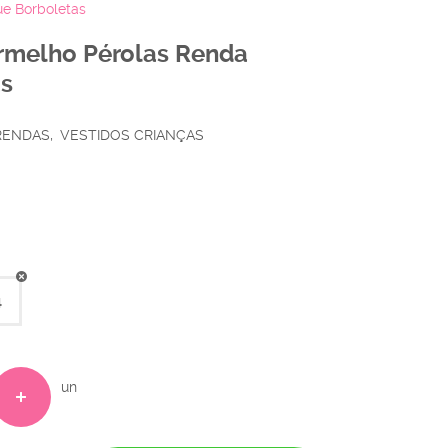
ue Borboletas
Vermelho Pérolas Renda
as
 RENDAS
VESTIDOS CRIANÇAS
4
un