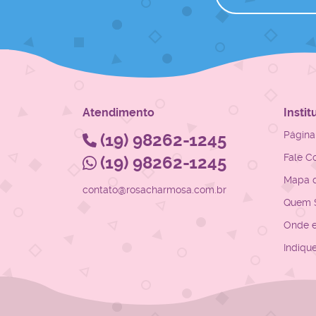
Atendimento
Instit
Página 
(19)
98262-1245
Fale C
(19)
98262-1245
Mapa d
contato@rosacharmosa.com.br
Quem 
Onde 
Indiqu