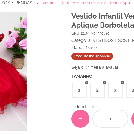
LISOS E RENDAS
Vestido Infantil Vermelho Pérolas Renda Apliq
Vestido Infantil 
Aplique Borbolet
Sku:
2184 Vermelho
Categoria:
VESTIDOS LISOS E
Marca:
Mariê
Produto Indisponível
Seja o primeira a avaliar!
TAMANHO
1
2
3
Unidade: un