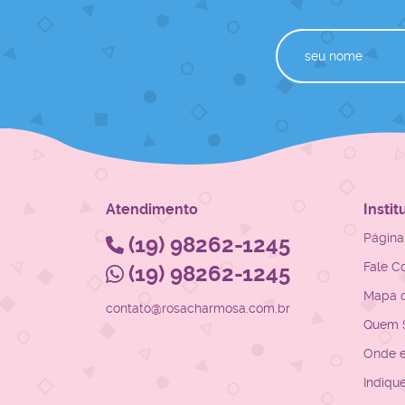
Atendimento
Instit
Página 
(19)
98262-1245
Fale C
(19)
98262-1245
Mapa d
contato@rosacharmosa.com.br
Quem 
Onde 
Indiqu