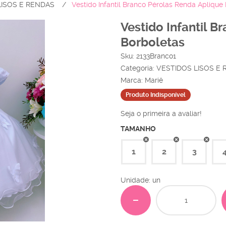
LISOS E RENDAS
Vestido Infantil Branco Pérolas Renda Aplique
Vestido Infantil 
Borboletas
Sku:
2133Branco1
Categoria:
VESTIDOS LISOS E
Marca:
Mariê
Produto Indisponível
Seja o primeira a avaliar!
TAMANHO
1
2
3
Unidade: un