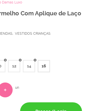
ço Damas Luxo
Vermelho Com Aplique de Laço
 RENDAS
VESTIDOS CRIANÇAS
0
12
14
16
un