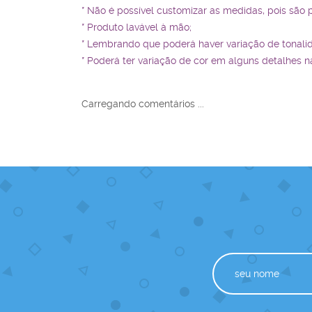
* Não é possível customizar as medidas, pois são 
* Produto lavável à mão;
* Lembrando que poderá haver variação de tonali
* Poderá ter variação de cor em alguns detalhes n
Carregando comentários ...