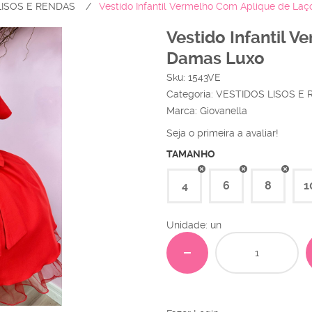
LISOS E RENDAS
Vestido Infantil Vermelho Com Aplique de La
Vestido Infantil 
Damas Luxo
Sku:
1543VE
Categoria:
VESTIDOS LISOS E
Marca:
Giovanella
Seja o primeira a avaliar!
TAMANHO
4
6
8
1
Unidade: un