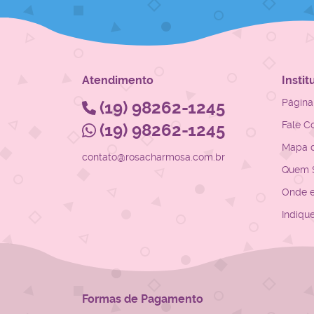
Atendimento
Instit
Página 
(19)
98262-1245
Fale C
(19)
98262-1245
Mapa d
contato@rosacharmosa.com.br
Quem 
Onde 
Indiqu
Formas de Pagamento