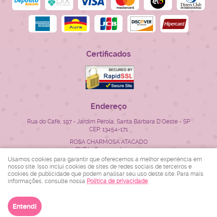
Certificados
Endereço
Rua do Café, 197
-
Jardim Pérola, Santa Bárbara D'Oeste
-
SP
CEP: 13454-171
ROSA CHARMOSA ATACADO
CNPJ: 28.522.715/0001-23
Usamos cookies para garantir que oferecemos a melhor experiência em
nosso site. Isso inclui cookies de sites de redes sociais de terceiros e
cookies de publicidade que podem analisar seu uso deste site. Para mais
LOJA VIRTUAL CRIADA POR
informações, consulte nossa
Política de privacidade
.
Entendi