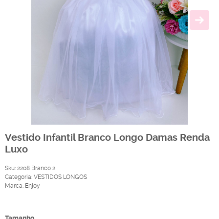
Vestido Infantil Branco Longo Damas Renda
Luxo
Sku:
2208 Branco 2
Categoria:
VESTIDOS LONGOS
Marca:
Enjoy
Produto Indisponível
Tamanho