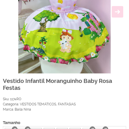
Vestido Infantil Moranguinho Baby Rosa
Festas
Sku:
1174RO
Categoria:
VESTIDOS TEMÁTICOS
,
FANTASIAS
Marca:
Baila Nina
Tamanho