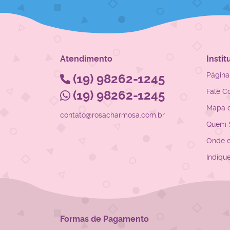
Atendimento
Instit
Página 
(19)
98262-1245
Fale C
(19)
98262-1245
Mapa d
contato@rosacharmosa.com.br
Quem 
Onde 
Indiqu
Formas de Pagamento