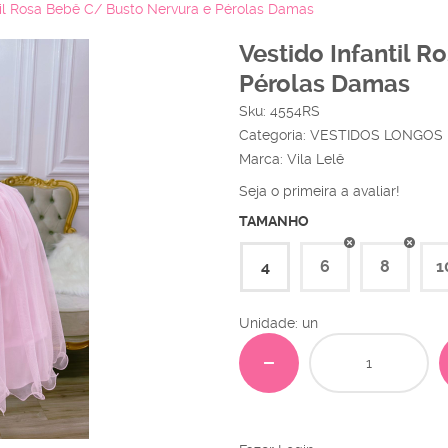
til Rosa Bebê C/ Busto Nervura e Pérolas Damas
Vestido Infantil 
Pérolas Damas
Sku:
4554RS
Categoria:
VESTIDOS LONGOS
Marca:
Vila Lelê
Seja o primeira a avaliar!
TAMANHO
4
6
8
1
Unidade: un