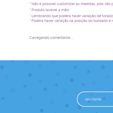
* Não é possível customizar as medidas, pois são 
* Produto lavável à mão;
* Lembrando que poderá haver variação de tonali
* Poderá haver variação na posição do bordado e 
Carregando comentários ...