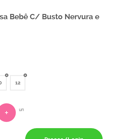
Rosa Bebê C/ Busto Nervura e
0
12
un