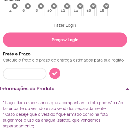
4
6
8
10
12
14
16
18
x
x
x
x
x
x
x
x
Fazer Login
Preços/Login
Frete e Prazo
Calcule o frete e o prazo de entrega estimados para sua região:
Informações do Produto
* Laço, tiara e acessórios que acompanham a foto poderão não
fazer parte do vestido e são vendidos separadamente;
* Caso deseje que o vestido fique armado como na foto
sugerimos o uso da anágua (saiote), que vendemos
separadamente;