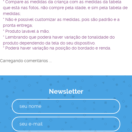
* Compare as medidas da criança com as medidas da tabela
que está nas fotos, não compre pela idade, e sim pela tabela de
medidas;
* Não é possível customizar as medidas, pois são padrão e a
pronta entrega;
* Produto lavável à mão;
* Lembrando que poderá haver variação de tonalidade do
produto dependendo da tela do seu dispositivo.
* Poderá haver variação na posição do bordado e renda.
Carregando comentários ...
Newsletter