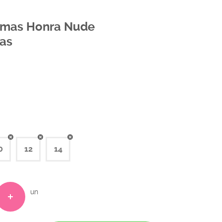
Damas Honra Nude
as
0
12
14
un