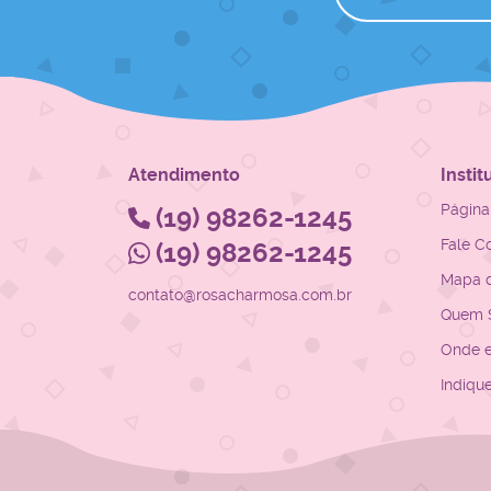
Atendimento
Instit
Página 
(19)
98262-1245
Fale C
(19)
98262-1245
Mapa d
contato@rosacharmosa.com.br
Quem 
Onde 
Indiqu