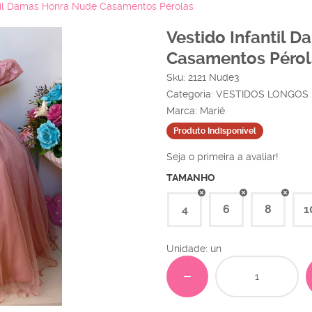
ntil Damas Honra Nude Casamentos Pérolas
Vestido Infantil 
Casamentos Pérol
Sku:
2121 Nude3
Categoria:
VESTIDOS LONGOS
Marca:
Mariê
Produto Indisponível
Seja o primeira a avaliar!
TAMANHO
4
6
8
1
Unidade: un