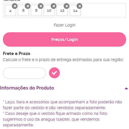
4
6
8
10
12
14
x
x
x
x
x
x
Fazer Login
Preços/Login
Frete e Prazo
Calcule o frete e o prazo de entrega estimados para sua região:
Informações do Produto
* Laço, tiara e acessórios que acompanham a foto poderão não
fazer parte do vestido e são vendidos separadamente;
* Caso deseje que o vestido fique armado como na foto
sugerimos o uso da anágua (saiote), que vendemos
separadamente;