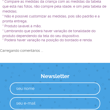
* Compare as medidas da criança com as medidas da tabela
que está nas fotos, não compre pela idade, e sim pela tabela de
medidas;
* Não é possível customizar as medidas, pois são padrão e a
pronta entrega;
* Produto lavável à mão;
* Lembrando que poderá haver variação de tonalidade do
produto dependendo da tela do seu dispositivo.
* Poderá haver variação na posição do bordado e renda.
Carregando comentários ...
Newsletter