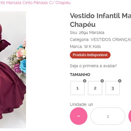
antil Marsala Cinto Pérolas C/ Chapéu
Vestido Infantil M
Chapéu
Sku:
2694 Marsala
Categoria:
VESTIDOS CRIANÇA
Marca:
W.K Kids
Produto Indisponível
Seja o primeira a avaliar!
TAMANHO
1
2
3
Unidade: un