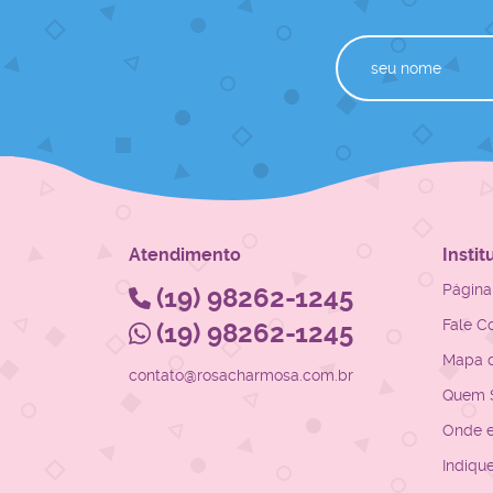
Atendimento
Instit
Página 
(19)
98262-1245
Fale C
(19)
98262-1245
Mapa d
contato@rosacharmosa.com.br
Quem 
Onde 
Indiqu