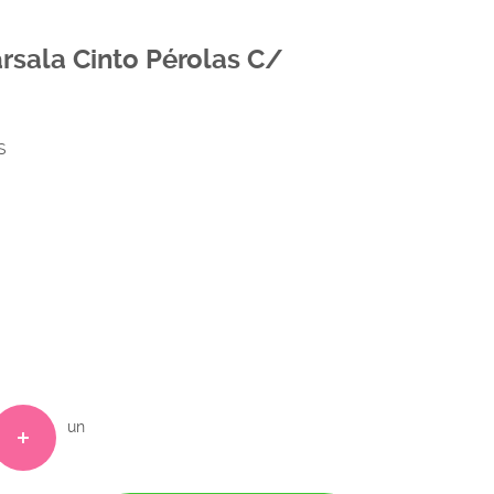
arsala Cinto Pérolas C/
S
un