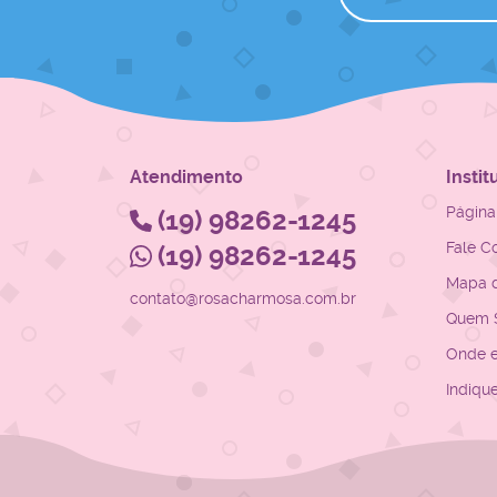
Atendimento
Instit
Página 
(19)
98262-1245
Fale C
(19)
98262-1245
Mapa d
contato@rosacharmosa.com.br
Quem 
Onde 
Indiqu