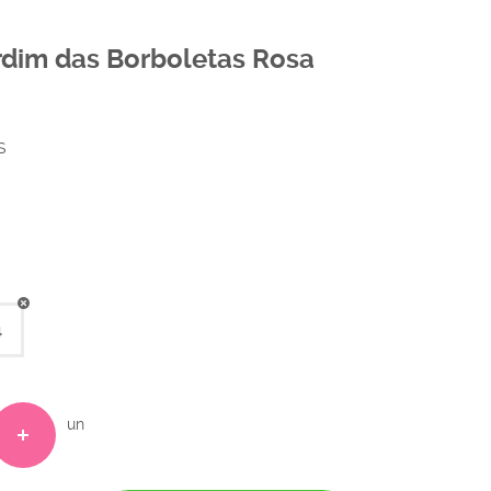
ardim das Borboletas Rosa
S
4
un