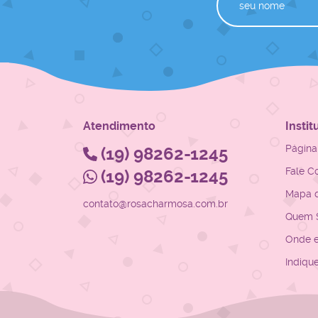
Atendimento
Instit
Página 
(19)
98262-1245
Fale C
(19)
98262-1245
Mapa d
contato@rosacharmosa.com.br
Quem 
Onde 
Indiqu