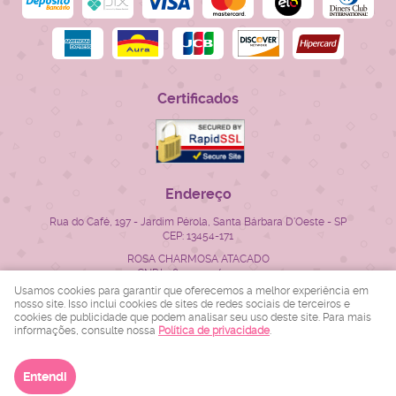
Certificados
Endereço
Rua do Café, 197
-
Jardim Pérola, Santa Bárbara D'Oeste
-
SP
CEP: 13454-171
ROSA CHARMOSA ATACADO
CNPJ: 28.522.715/0001-23
Usamos cookies para garantir que oferecemos a melhor experiência em
nosso site. Isso inclui cookies de sites de redes sociais de terceiros e
cookies de publicidade que podem analisar seu uso deste site. Para mais
LOJA VIRTUAL CRIADA POR
informações, consulte nossa
Política de privacidade
.
Entendi