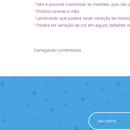
* Não é possível customizar as medidas, pois são 
* Produto lavável à mão;
* Lembrando que poderá haver variação de tonali
* Poderá ter variação de cor em alguns detalhes n
Carregando comentários ...