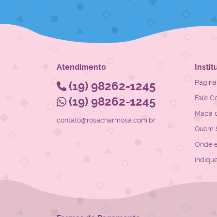
Atendimento
Instit
Página 
(19)
98262-1245
Fale C
(19)
98262-1245
Mapa d
contato@rosacharmosa.com.br
Quem 
Onde 
Indiqu