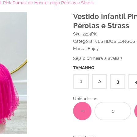
til Pink Damas de Honra Longo Pérolas e Strass
Vestido Infantil 
Pérolas e Strass
Sku:
2214PK
Categoria:
VESTIDOS LONGOS
Marca:
Enjoy
Seja o primeira a avaliar!
TAMANHO
1
2
3
Unidade: un