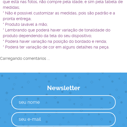
que está nas fotos, não compre pela idade, e sim pela tabela de
medidas;
* Não é possível customizar as medidas, pois são padrão e a
pronta entrega;
* Produto lavável à mão;
* Lembrando que poderá haver variação de tonalidade do
produto dependendo da tela do seu dispositivo;
* Poderá haver variação na posição do bordado e renda;
* Poderá ter variação de cor em alguns detalhes na peça.
Carregando comentários ...
Newsletter