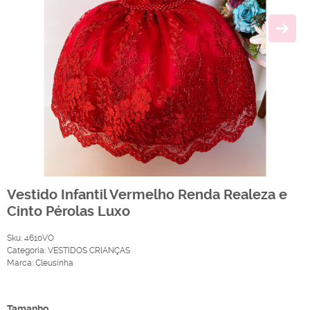
Vestido Infantil Vermelho Renda Realeza e
Cinto Pérolas Luxo
Sku:
4610VO
Categoria:
VESTIDOS CRIANÇAS
Marca:
Cleusinha
Produto Indisponível
Tamanho