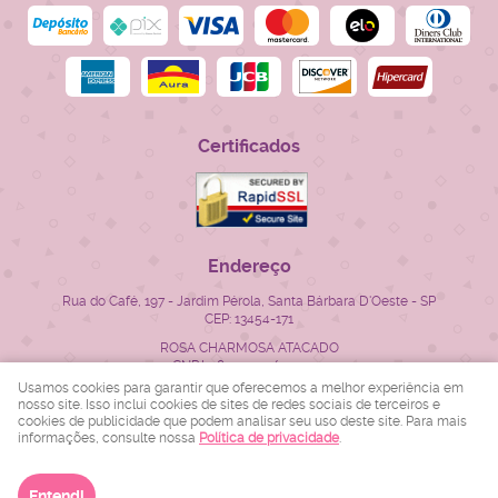
Certificados
Endereço
Rua do Café, 197
-
Jardim Pérola, Santa Bárbara D'Oeste
-
SP
CEP: 13454-171
ROSA CHARMOSA ATACADO
CNPJ: 28.522.715/0001-23
Usamos cookies para garantir que oferecemos a melhor experiência em
nosso site. Isso inclui cookies de sites de redes sociais de terceiros e
cookies de publicidade que podem analisar seu uso deste site. Para mais
LOJA VIRTUAL CRIADA POR
informações, consulte nossa
Política de privacidade
.
Entendi