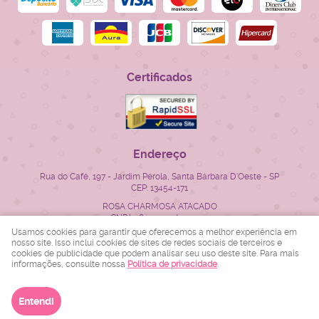
Certificados
Endereço
Rua do Café, 197
-
Jardim Pérola, Santa Bárbara D'Oeste
-
SP
CEP: 13454-171
ROSA CHARMOSA ATACADO
CNPJ: 28.522.715/0001-23
Usamos cookies para garantir que oferecemos a melhor experiência em
nosso site. Isso inclui cookies de sites de redes sociais de terceiros e
cookies de publicidade que podem analisar seu uso deste site. Para mais
LOJA VIRTUAL CRIADA POR
informações, consulte nossa
Política de privacidade
.
Entendi