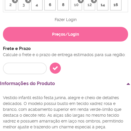
2
3
4
6
8
10
12
14
16
x
x
x
x
Fazer Login
Preços/Login
Frete e Prazo
Calcule o frete e o prazo de entrega estimados para sua região:
Informações do Produto
Vestido infantil estilo festa junina, alegre e cheio de detalhes
delicados. O modelo possui busto em tecido xadrez rosa e
branco, com acabamento superior em renda verde-limão que
destaca o decote reto. As alças são largas no mesmo tecido
xadrez e possuem amarração em laço nos ombros, permitindo
melhor ajuste e trazendo um charme especial à peça.