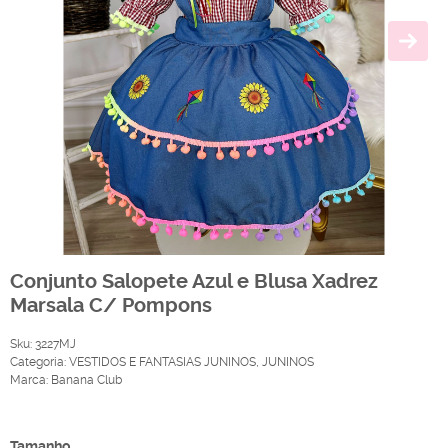
Conjunto Salopete Azul e Blusa Xadrez
Marsala C/ Pompons
Sku:
3227MJ
Categoria:
VESTIDOS E FANTASIAS JUNINOS
,
JUNINOS
Marca:
Banana Club
Produto Indisponível
Tamanho