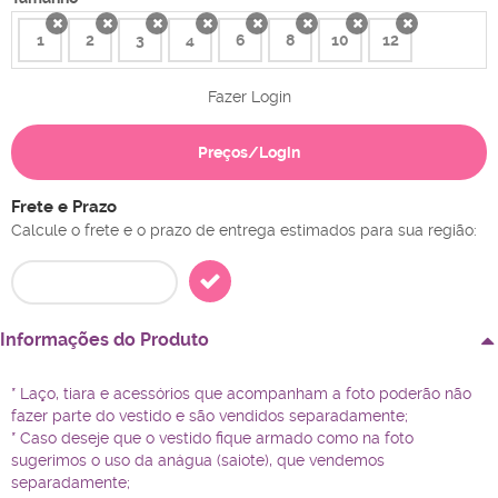
1
2
3
4
6
8
10
12
x
x
x
x
x
x
x
x
Fazer Login
Preços/Login
Frete e Prazo
Calcule o frete e o prazo de entrega estimados para sua região:
Informações do Produto
* Laço, tiara e acessórios que acompanham a foto poderão não
fazer parte do vestido e são vendidos separadamente;
* Caso deseje que o vestido fique armado como na foto
sugerimos o uso da anágua (saiote), que vendemos
separadamente;