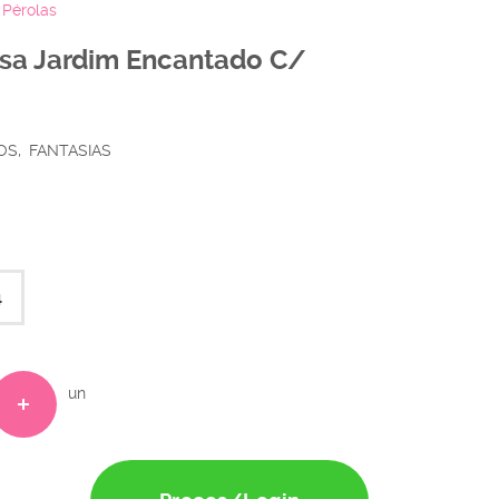
 Pérolas
Rosa Jardim Encantado C/
OS
FANTASIAS
4
un