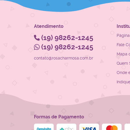
Atendimento
Instit
Página 
(19)
98262-1245
Fale C
(19)
98262-1245
Mapa d
contato@rosacharmosa.com.br
Quem 
Onde 
Indiqu
Formas de Pagamento