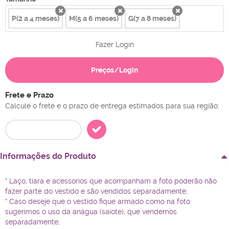
P(2 a 4 meses)
M(5 a 6 meses)
G(7 a 8 meses)
x
x
x
Fazer Login
Preços/Login
Frete e Prazo
Calcule o frete e o prazo de entrega estimados para sua região:
Informações do Produto
* Laço, tiara e acessórios que acompanham a foto poderão não
fazer parte do vestido e são vendidos separadamente;
* Caso deseje que o vestido fique armado como na foto
sugerimos o uso da anágua (saiote), que vendemos
separadamente;