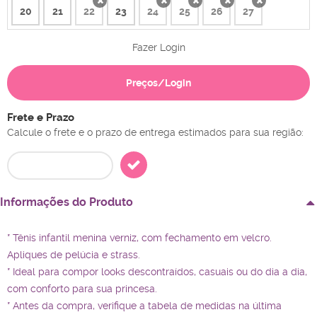
20
21
22
23
24
25
26
27
x
x
x
x
x
Fazer Login
Preços/Login
Frete e Prazo
Calcule o frete e o prazo de entrega estimados para sua região:
Informações do Produto
* Tênis infantil menina verniz, com fechamento em velcro.
Apliques de pelúcia e strass.
* Ideal para compor looks descontraídos, casuais ou do dia a dia,
com conforto para sua princesa.
* Antes da compra, verifique a tabela de medidas na última