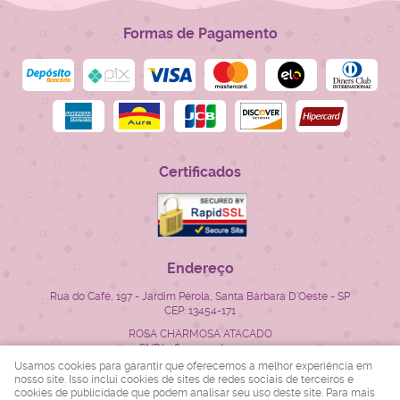
Formas de Pagamento
Certificados
Endereço
Rua do Café, 197
-
Jardim Pérola, Santa Bárbara D'Oeste
-
SP
CEP: 13454-171
ROSA CHARMOSA ATACADO
CNPJ: 28.522.715/0001-23
Usamos cookies para garantir que oferecemos a melhor experiência em
nosso site. Isso inclui cookies de sites de redes sociais de terceiros e
cookies de publicidade que podem analisar seu uso deste site. Para mais
LOJA VIRTUAL CRIADA POR