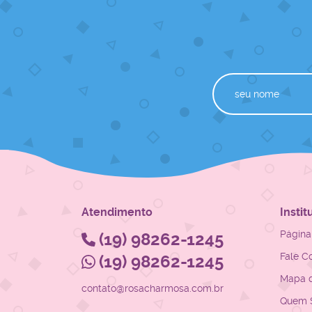
Atendimento
Instit
Página 
(19)
98262-1245
Fale C
(19)
98262-1245
Mapa d
contato@rosacharmosa.com.br
Quem 