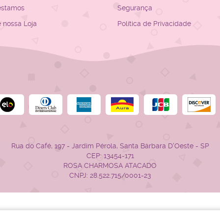
estamos
Segurança
e nossa Loja
Política de Privacidade
Rua do Café, 197
-
Jardim Pérola, Santa Bárbara D'Oeste
-
SP
CEP: 13454-171
ROSA CHARMOSA ATACADO
CNPJ: 28.522.715/0001-23
LOJA VIRTUAL CRIADA POR