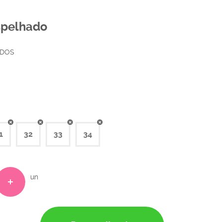
spelhado
ADOS
1
32
33
34
un