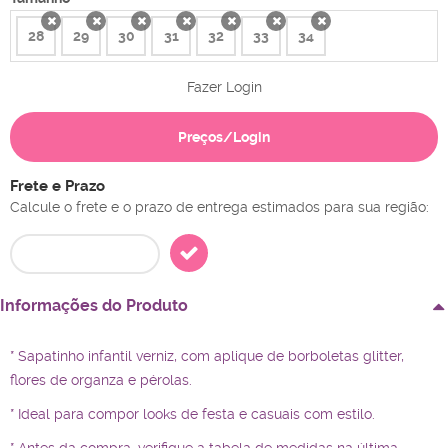
28
29
30
31
32
33
34
x
x
x
x
x
x
x
Fazer Login
Preços/Login
Frete e Prazo
Calcule o frete e o prazo de entrega estimados para sua região:
Informações do Produto
* Sapatinho infantil verniz, com aplique de borboletas glitter,
flores de organza e pérolas.
* Ideal para compor looks de festa e casuais com estilo.