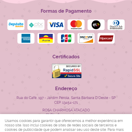
Formas de Pagamento
Certificados
Endereço
Rua do Café, 197
-
Jardim Pérola, Santa Bárbara D'Oeste
-
SP
CEP: 13454-171
ROSA CHARMOSA ATACADO
CNPJ: 28.522.715/0001-23
Usamos cookies para garantir que oferecemos a melhor experiência em
nosso site. Isso inclui cookies de sites de redes sociais de terceiros e
cookies de publicidade que podem analisar seu uso deste site. Para mais
LOJA VIRTUAL CRIADA POR