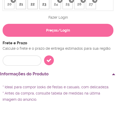
20
21
22
23
24
25
26
27
x
x
x
x
x
Fazer Login
Preços/Login
Frete e Prazo
Calcule o frete e o prazo de entrega estimados para sua região:
Informações do Produto
* Ideal para compor looks de festas e casuais, com delicadeza.
* Antes da compra, consulte tabela de medidas na última
imagem do anúncio.