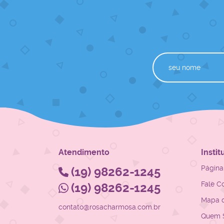
Atendimento
Instit
Página 
(19)
98262-1245
Fale C
(19)
98262-1245
Mapa d
contato@rosacharmosa.com.br
Quem 