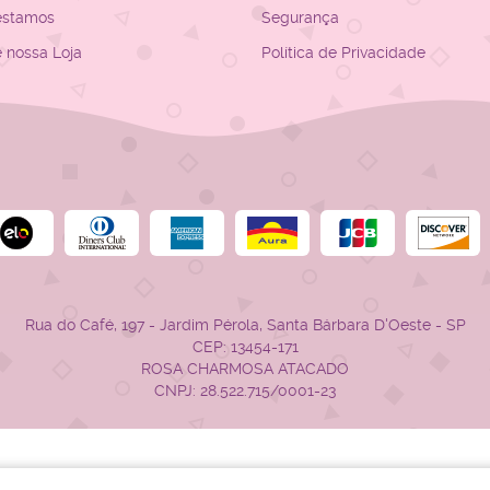
estamos
Segurança
e nossa Loja
Política de Privacidade
Rua do Café, 197
-
Jardim Pérola, Santa Bárbara D'Oeste
-
SP
CEP: 13454-171
ROSA CHARMOSA ATACADO
CNPJ: 28.522.715/0001-23
LOJA VIRTUAL CRIADA POR