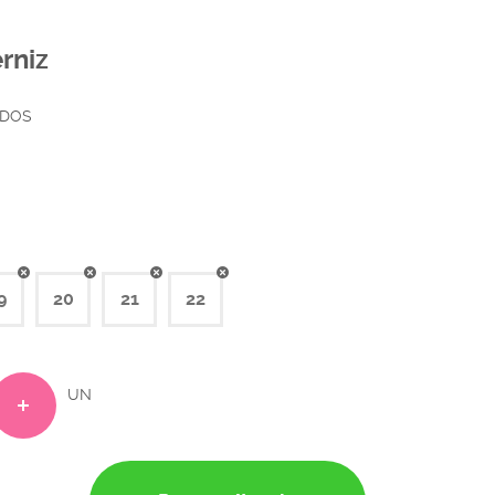
rniz
ADOS
9
20
21
22
UN