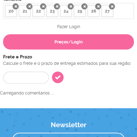
20
21
22
23
24
25
26
27
x
x
x
x
x
x
x
x
Fazer Login
Preços/Login
Frete e Prazo
Calcule o frete e o prazo de entrega estimados para sua região:
Carregando comentários ...
Newsletter