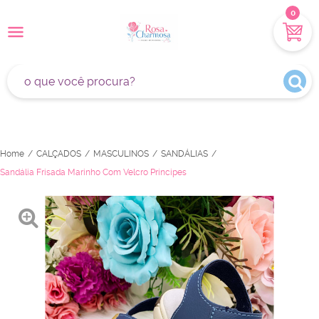
0
Home
CALÇADOS
MASCULINOS
SANDÁLIAS
Sandália Frisada Marinho Com Velcro Príncipes