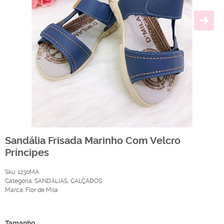
Sandália Frisada Marinho Com Velcro
Príncipes
Sku:
1230MA
Categoria:
SANDÁLIAS
,
CALÇADOS
Marca:
Flor de Mila
Produto Indisponível
Tamanho