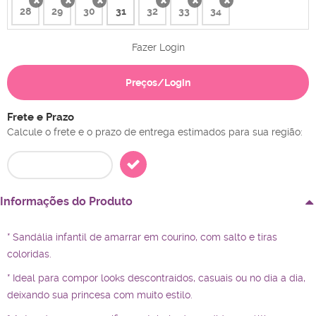
28
29
30
31
32
33
34
x
x
x
x
x
x
Fazer Login
Preços/Login
Frete e Prazo
Calcule o frete e o prazo de entrega estimados para sua região:
Informações do Produto
* Sandália infantil de amarrar em courino, com salto e tiras
coloridas.
* Ideal para compor looks descontraídos, casuais ou no dia a dia,
deixando sua princesa com muito estilo.