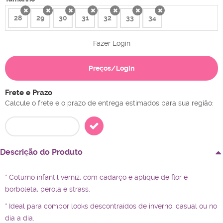
28
29
30
31
32
33
34
x
x
x
x
x
x
x
Fazer Login
Preços/Login
Frete e Prazo
Calcule o frete e o prazo de entrega estimados para sua região:
Descrição do Produto
* Coturno infantil verniz, com cadarço e aplique de flor e
borboleta, pérola e strass.
* Ideal para compor looks descontraídos de inverno, casual ou no
dia a dia.