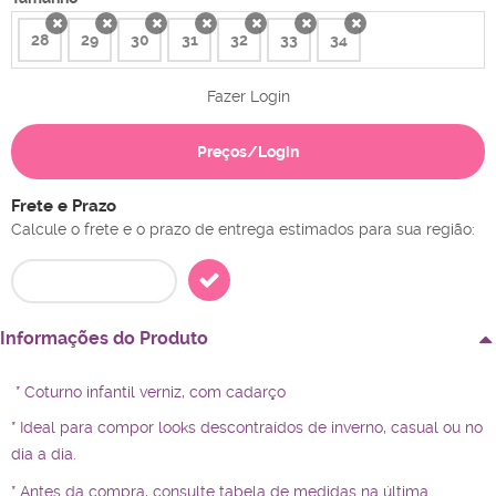
28
29
30
31
32
33
34
x
x
x
x
x
x
x
Fazer Login
Preços/Login
Frete e Prazo
Calcule o frete e o prazo de entrega estimados para sua região:
Informações do Produto
* Coturno infantil verniz, com cadarço
* Ideal para compor looks descontraídos de inverno, casual ou no
dia a dia.
* Antes da compra, consulte tabela de medidas na última