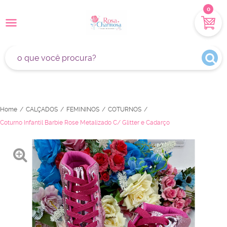
0
Home
CALÇADOS
FEMININOS
COTURNOS
Coturno Infantil Barbie Rose Metalizado C/ Glitter e Cadarço