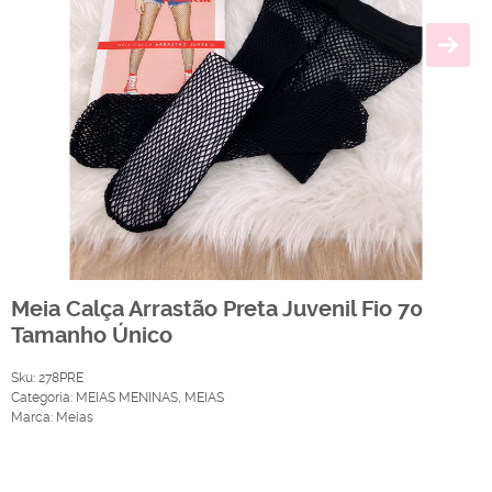
Meia Calça Arrastão Preta Juvenil Fio 70
Tamanho Único
Sku:
278PRE
Categoria:
MEIAS MENINAS
,
MEIAS
Marca:
Meias
Produto Indisponível