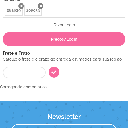
26ao29
30ao33
x
x
Fazer Login
Preços/Login
Frete e Prazo
Calcule o frete e o prazo de entrega estimados para sua região:
Carregando comentários ...
Newsletter