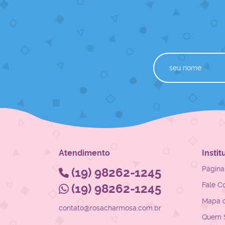
Atendimento
Instit
Página 
(19)
98262-1245
Fale C
(19)
98262-1245
Mapa d
contato@rosacharmosa.com.br
Quem 