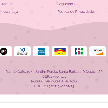
estamos
Segurança
e nossa Loja
Política de Privacidade
Rua do Café, 197
-
Jardim Pérola, Santa Bárbara D'Oeste
-
SP
CEP: 13454-171
ROSA CHARMOSA ATACADO
CNPJ: 28.522.715/0001-23
LOJA VIRTUAL CRIADA POR