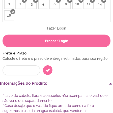
1
2
3
4
6
8
10
12
14
x
x
x
x
x
x
x
16
x
Fazer Login
Preços/Login
Frete e Prazo
Calcule o frete e o prazo de entrega estimados para sua região:
Informações do Produto
* Laço de cabelo, tiara e acessórios não acompanha o vestido e
são vendidos separadamente;
* Caso deseje que o vestido fique armado como na foto
sugerimos o uso da anágua (saiote), que vendemos