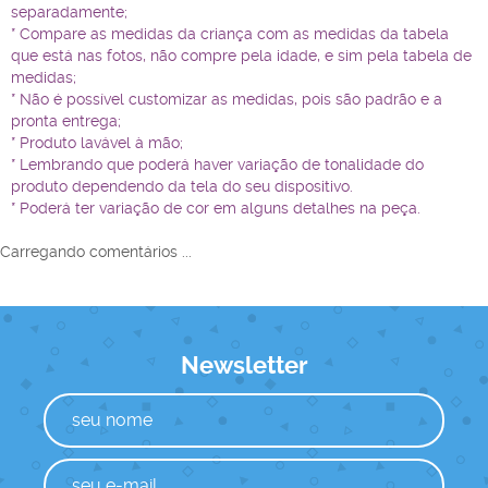
separadamente;
* Compare as medidas da criança com as medidas da tabela
que está nas fotos, não compre pela idade, e sim pela tabela de
medidas;
* Não é possível customizar as medidas, pois são padrão e a
pronta entrega;
* Produto lavável à mão;
* Lembrando que poderá haver variação de tonalidade do
produto dependendo da tela do seu dispositivo.
* Poderá ter variação de cor em alguns detalhes na peça.
Carregando comentários ...
Newsletter