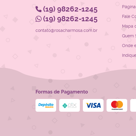
Página 
(19)
98262-1245
Fale C
(19)
98262-1245
Mapa d
contato@rosacharmosa.com.br
Quem 
Onde 
Indiqu
Formas de Pagamento