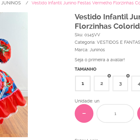
S JUNINOS
Vestido Infantil Junino Festas Vermelho Florzinhas C
Vestido Infantil J
Florzinhas Colori
Sku:
0145VV
Categoria:
VESTIDOS E FANTA
Marca:
Juninos
Seja o primeira a avaliar!
TAMANHO
1
2
3
Unidade: un