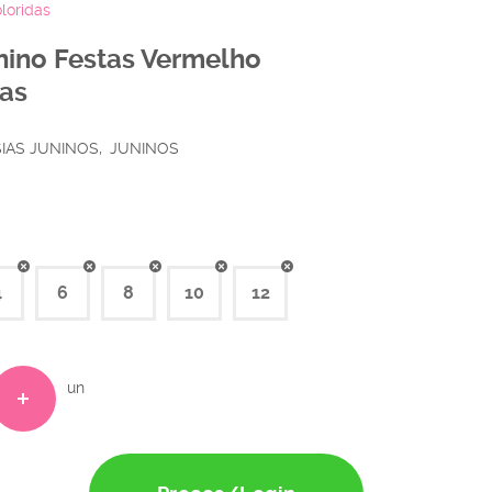
oloridas
unino Festas Vermelho
das
SIAS JUNINOS
JUNINOS
4
6
8
10
12
un