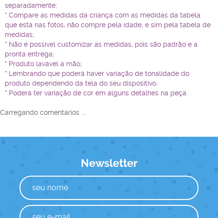
separadamente;
* Compare as medidas da criança com as medidas da tabela
que está nas fotos, não compre pela idade, e sim pela tabela de
medidas;
* Não é possível customizar as medidas, pois são padrão e a
pronta entrega;
* Produto lavável à mão;
* Lembrando que poderá haver variação de tonalidade do
produto dependendo da tela do seu dispositivo.
* Poderá ter variação de cor em alguns detalhes na peça.
Carregando comentários ...
Newsletter