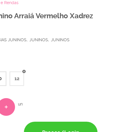
s e Rendas
unino Arraiá Vermelho Xadrez
SIAS JUNINOS
JUNINOS
JUNINOS
0
12
un