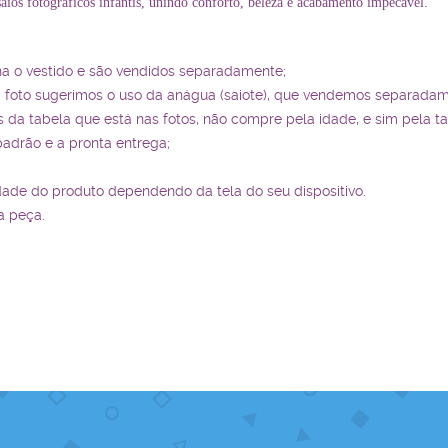
nsaios fotográficos infantis, unindo conforto, beleza e acabamento impecável.
ha o vestido e são vendidos separadamente;
a foto sugerimos o uso da anágua (saiote), que vendemos separadam
da tabela que está nas fotos, não compre pela idade, e sim pela t
padrão e a pronta entrega;
dade do produto dependendo da tela do seu dispositivo.
a peça.