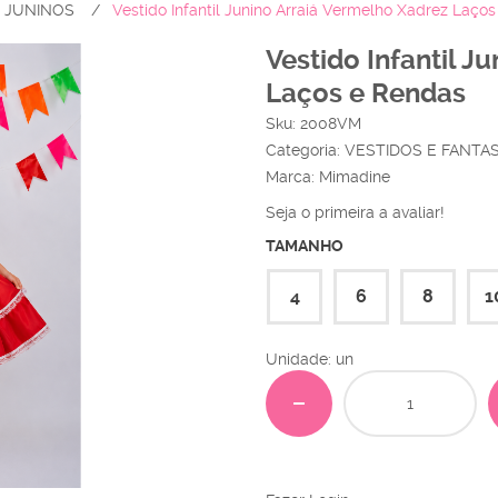
S JUNINOS
Vestido Infantil Junino Arraiá Vermelho Xadrez Laço
Vestido Infantil J
Laços e Rendas
Sku:
2008VM
Categoria:
VESTIDOS E FANTA
Marca:
Mimadine
Seja o primeira a avaliar!
TAMANHO
4
6
8
1
Unidade: un