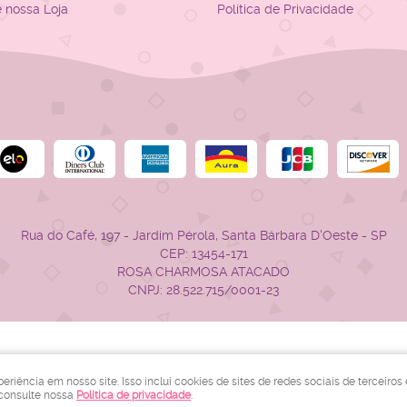
e nossa Loja
Política de Privacidade
Rua do Café, 197
-
Jardim Pérola, Santa Bárbara D'Oeste
-
SP
CEP: 13454-171
ROSA CHARMOSA ATACADO
CNPJ: 28.522.715/0001-23
LOJA VIRTUAL CRIADA POR
iência em nosso site. Isso inclui cookies de sites de redes sociais de terceiros
 consulte nossa
Política de privacidade
.