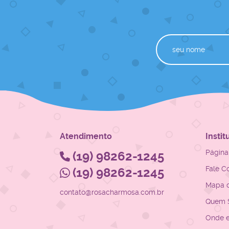
Atendimento
Instit
Página 
(19)
98262-1245
Fale C
(19)
98262-1245
Mapa d
contato@rosacharmosa.com.br
Quem 
Onde 