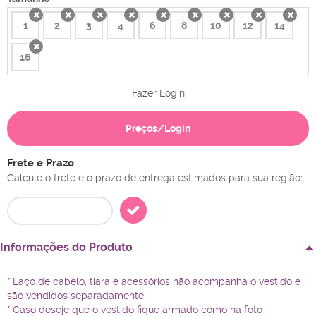
1
2
3
4
6
8
10
12
14
x
x
x
x
x
x
x
x
x
16
x
Fazer Login
Preços/Login
Frete e Prazo
Calcule o frete e o prazo de entrega estimados para sua região:
Informações do Produto
* Laço de cabelo, tiara e acessórios não acompanha o vestido e
são vendidos separadamente;
* Caso deseje que o vestido fique armado como na foto