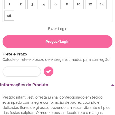
1
2
3
4
6
8
10
12
14
16
Fazer Login
Preços/Login
Frete e Prazo
Calcule o frete e o prazo de entrega estimados para sua região:
Informações do Produto
Vestido infantil estilo festa junina, confeccionado em tecido
estampado com alegre combinação de xadrez colorido e
delicadas flores de girassol, trazendo um visual vibrante e típico
das festas caipiras. O modelo possui decote reto e mangas