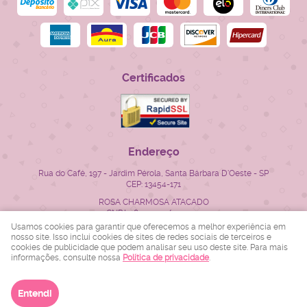
Certificados
Endereço
Rua do Café, 197
-
Jardim Pérola, Santa Bárbara D'Oeste
-
SP
CEP: 13454-171
ROSA CHARMOSA ATACADO
CNPJ: 28.522.715/0001-23
Usamos cookies para garantir que oferecemos a melhor experiência em
nosso site. Isso inclui cookies de sites de redes sociais de terceiros e
cookies de publicidade que podem analisar seu uso deste site. Para mais
LOJA VIRTUAL CRIADA POR
informações, consulte nossa
Política de privacidade
.
Entendi