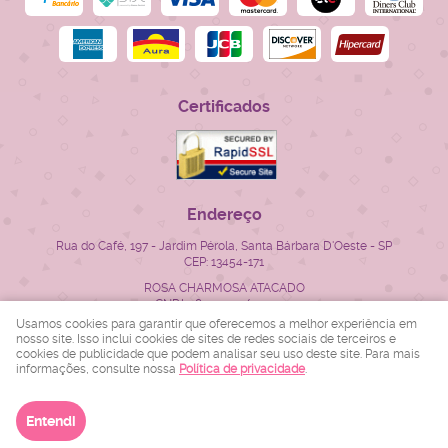
Certificados
Endereço
Rua do Café, 197
-
Jardim Pérola, Santa Bárbara D'Oeste
-
SP
CEP: 13454-171
ROSA CHARMOSA ATACADO
CNPJ: 28.522.715/0001-23
Usamos cookies para garantir que oferecemos a melhor experiência em
nosso site. Isso inclui cookies de sites de redes sociais de terceiros e
cookies de publicidade que podem analisar seu uso deste site. Para mais
LOJA VIRTUAL CRIADA POR
informações, consulte nossa
Política de privacidade
.
Entendi