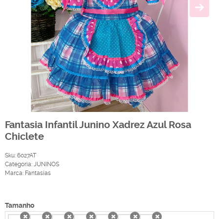
Fantasia Infantil Junino Xadrez Azul Rosa
Chiclete
Sku:
6027AT
Categoria:
JUNINOS
Marca:
Fantasias
Produto Indisponível
Tamanho