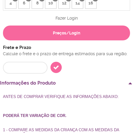
4
6
8
10
12
14
16
x
x
x
x
x
x
x
Fazer Login
Preços/Login
Frete e Prazo
Calcule o frete e o prazo de entrega estimados para sua região:
Informações do Produto
ANTES DE COMPRAR VERIFIQUE AS INFORMAÇÕES ABAIXO:
PODERÁ TER VARIAÇÃO DE COR.
1 - COMPARE AS MEDIDAS DA CRIANÇA COM AS MEDIDAS DA