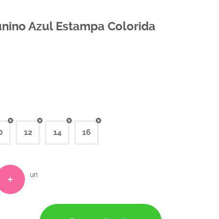
Junino Azul Estampa Colorida
0
12
14
16
un