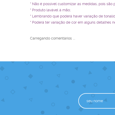
* Não é possível customizar as medidas, pois são 
* Produto lavável à mão;
* Lembrando que poderá haver variação de tonali
* Poderá ter variação de cor em alguns detalhes no
Carregando comentários ...