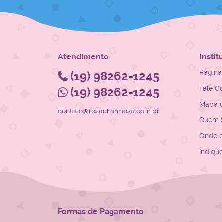
Atendimento
Instit
Página 
(19)
98262-1245
Fale C
(19)
98262-1245
Mapa d
contato@rosacharmosa.com.br
Quem 
Onde 
Indiqu
Formas de Pagamento