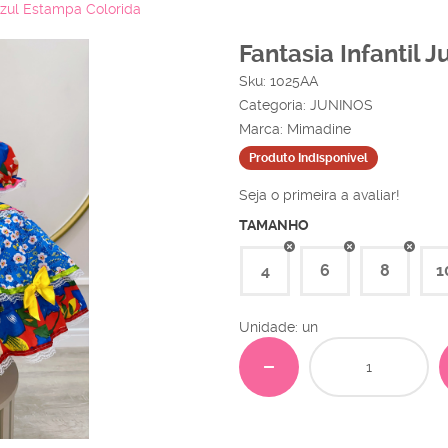
 Azul Estampa Colorida
Fantasia Infantil 
Sku:
1025AA
Categoria:
JUNINOS
Marca:
Mimadine
Produto Indisponível
Seja o primeira a avaliar!
TAMANHO
4
6
8
1
Unidade: un