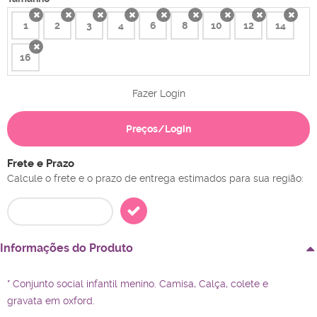
1
2
3
4
6
8
10
12
14
x
x
x
x
x
x
x
x
x
16
x
Fazer Login
Preços/Login
Frete e Prazo
Calcule o frete e o prazo de entrega estimados para sua região:
Informações do Produto
* Conjunto social infantil menino. Camisa, Calça, colete e
gravata
em oxford
.