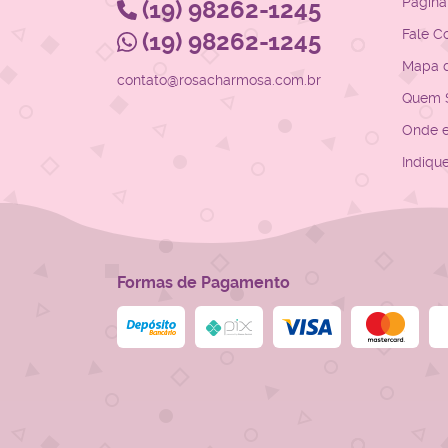
Página 
(19)
98262-1245
Fale C
(19)
98262-1245
Mapa d
contato@rosacharmosa.com.br
Quem 
Onde 
Indiqu
Formas de Pagamento