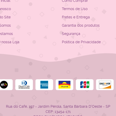
Inicial
Como Comprar
onosco
Termos de Uso
o Site
Fretes e Entrega
Somos
Garantia dos produtos
estamos
Segurança
e nossa Loja
Política de Privacidade
Rua do Café, 197
-
Jardim Pérola, Santa Bárbara D'Oeste
-
SP
CEP: 13454-171