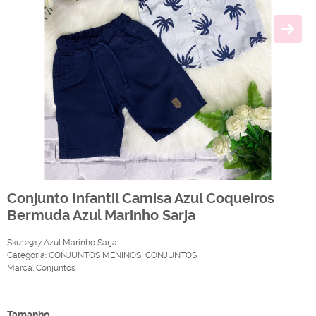
Conjunto Infantil Camisa Azul Coqueiros
Bermuda Azul Marinho Sarja
Sku:
2917 Azul Marinho Sarja
Categoria:
CONJUNTOS MENINOS
,
CONJUNTOS
Marca:
Conjuntos
Produto Indisponível
Tamanho